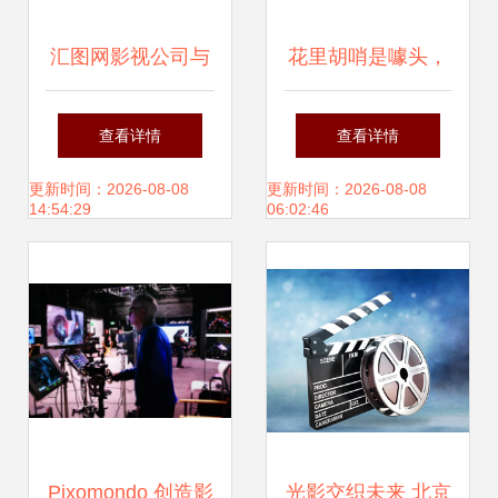
汇图网影视公司与
花里胡哨是噱头，
标志设计 悬赏激发
acer商务风显示器
查看详情
查看详情
灯光下的视觉之魅
曝光——极简高效
更新时间：2026-08-08
更新时间：2026-08-08
14:54:29
06:02:46
与光影锚点提取术
的三维动画视觉诠
释
Pixomondo 创造影
光影交织未来 北京