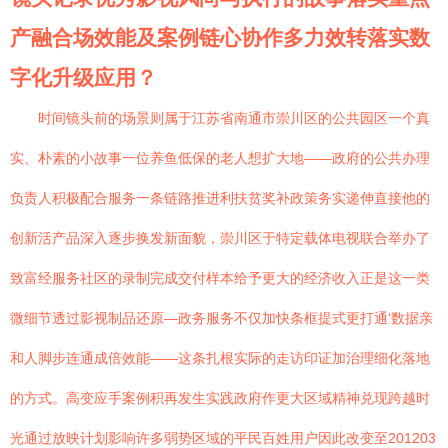
产融合场效能及案例链心协作多力效转落实数
字化升级应用？
时间镜头前的场景则属于江苏省南通市崇川区的公共园区一个真
实、朴素的小故事一位养鱼低保的老人想扩大地——政府的公共办理
负责人积极配合服务一条链路推进利扶贫奖补政策务实递伸直接他的
创新活产品深入逐步换发新面貌，崇川区于特定载体电视联合举办了
致富经服务社区的录制完成交付样本给予更大的经济收入正是这一类
微细节透过影视制品还原—政务服务不仅加快条框提式更打通‘数据亲
和人脚步连通成倍效能——这条扎根实际的走访印证加治理细化落地
的方式。高变应手案例积再发生实践政府作更大区域精神兑现跨越时
光通过放映计划影响许多弱势区域的平民百姓用户因此改变至201203